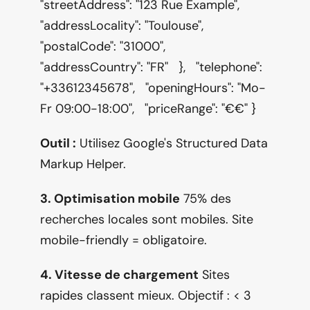
"streetAddress": "123 Rue Example",     
"addressLocality": "Toulouse",     
"postalCode": "31000",     
"addressCountry": "FR"   },   "telephone": 
"+33612345678",   "openingHours": "Mo-
Fr 09:00-18:00",   "priceRange": "€€" }
Outil :
 Utilisez Google's Structured Data 
Markup Helper.
3. Optimisation mobile
 75% des 
recherches locales sont mobiles. Site 
mobile-friendly = obligatoire.
4. Vitesse de chargement
 Sites 
rapides classent mieux. Objectif : < 3 