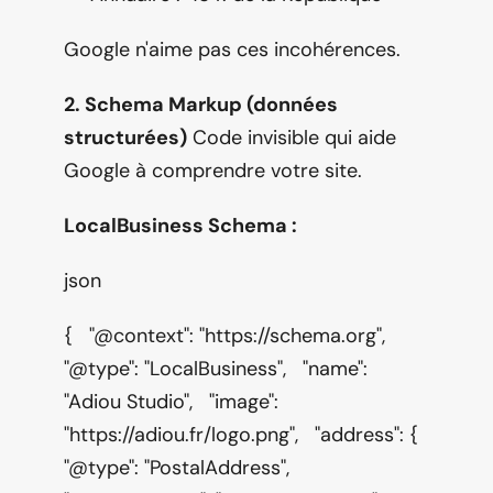
Google n'aime pas ces incohérences.
2. Schema Markup (données 
structurées)
 Code invisible qui aide 
Google à comprendre votre site.
LocalBusiness Schema :
json
{   "@context": "https://schema.org",   
"@type": "LocalBusiness",   "name": 
"Adiou Studio",   "image": 
"https://adiou.fr/logo.png",   "address": {     
"@type": "PostalAddress",     